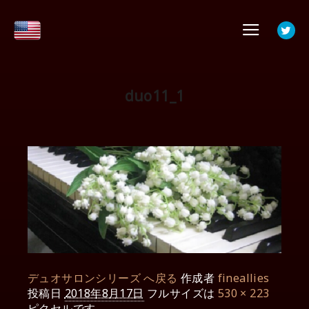
メイ
duo11_1
デュオサロンシリーズ へ戻る
作成者
fineallies
投稿日
2018年8月17日
フルサイズは
530 × 223
ピクセルです