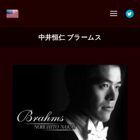
メイ
中井恒仁 ブラームス