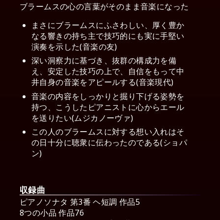
ブラームスの心の言葉がそのまま音楽になった
まさにブラームスにふさわしい、厚く豊か
なる響きの持ち主で技巧的にも実に手堅い
演奏を示した(音楽の友)
深い洞察力に基づき、抜群の構成力を備
え、安定した技巧の上で、自信をもって中
井自身の音楽をアピールする(音楽現代)
音楽の内容をしっかりと掘り下げる姿勢を
持つ、こうしたピアニストに心からエール
を送りたい(ムジカノーヴァ)
この人のブラームスに対する想い入れはそ
の日十分に聴衆に伝わったのである(ショパ
ン)
収録曲
ピアノソナタ 第3番 ヘ短調 作品5
8つの小品 作品76