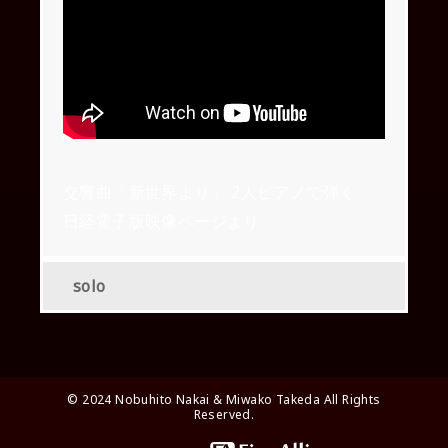
交響曲「新世界より」 2人ピアノで弾く
日経電子版映像ページより
solo
© 2024 Nobuhito Nakai & Miwako Takeda All Rights
Reserved.