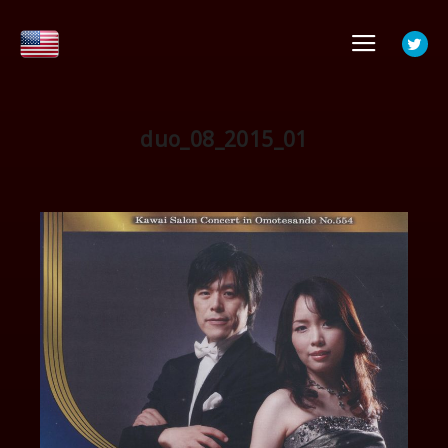
メイ
duo_08_2015_01