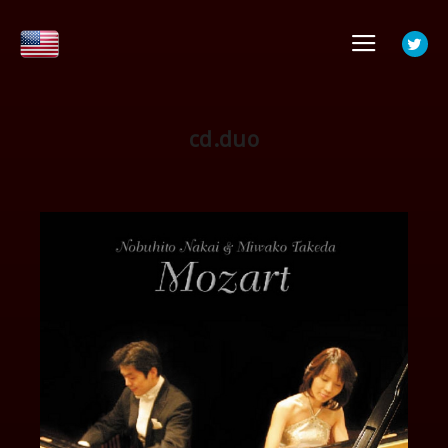
メイ
cd.duo