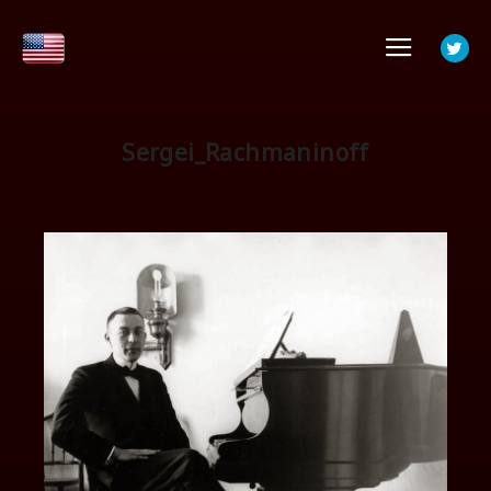
メイ
Sergei_Rachmaninoff