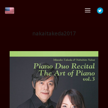
メイ
nakaitakeda2017