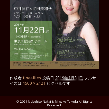
作成者
fineallies
投稿日
2019年1月31日
フルサ
イズは
1500 × 2121
ピクセルです
© 2024 Nobuhito Nakai & Miwako Takeda All Rights
Reserved.